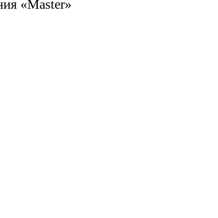
ания
«Master»