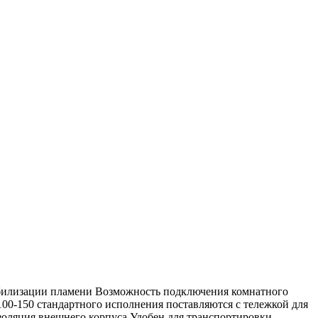
абилизации пламени Возможность подключения комнатного
00-150 стандартного исполнения поставляются с тележкой для
оляция внешнего корпуса Удобен для транспортировки