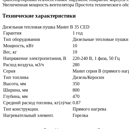
Увеличенная мощность вентилятора Простота технического об
Технические характеристики
Дизельная тепловая пушка Master B 35 CED
Гарантия
1 год
Тип оборудования
Дизельные тепловые пушки
Мощность, кВт
10
Вес, кг
19
Напряжение электропитания, В
220-240 В, 1 фаза, 50 Гц
Расход воздуха, м3/ч
280
Серия
Master серия B (прямого наг
Тип топлива
Дизель/Керосин
Высота, мм
350
Ширина, мм
800
Глубина, мм
470
Средний расход топлива, кг(л)/час
0.87
Тип конструкции.
Прямого нагрева
Нагревательный элемент.
Горелка