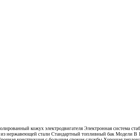
золированный кожух электродвигателя Электронная система ст
я из нержавеющей стали Стандартный топливный бак Модели B 1
рочная конструкция с большим сроком службы Хорошая теплоиз