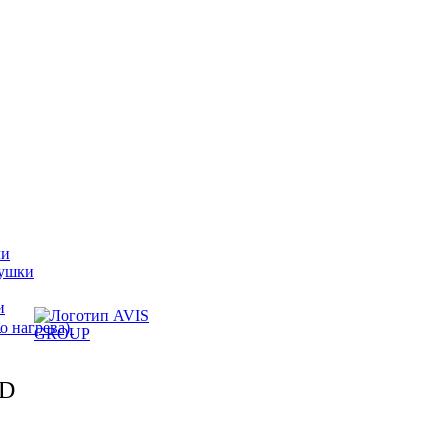
ли
пушки
и
и
о нагрева)
ED