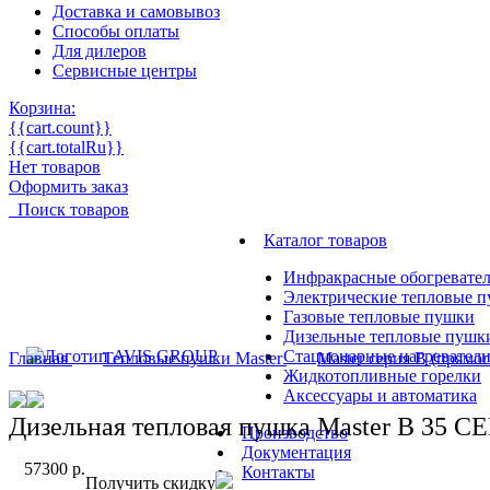
Доставка и самовывоз
Способы оплаты
Для дилеров
Сервисные центры
Корзина:
{{cart.count}}
{{cart.totalRu}}
Нет товаров
Оформить заказ
Поиск товаров
Каталог товаров
Инфракрасные обогревате
Электрические тепловые 
Газовые тепловые пушки
Дизельные тепловые пушк
Стационарные нагревател
Главная
Тепловые пушки Master
Master серия B (прямог
Жидкотопливные горелки
Аксессуары и автоматика
Дизельная тепловая пушка Master B 35 C
Производство
Документация
57300
р.
Контакты
Получить скидку