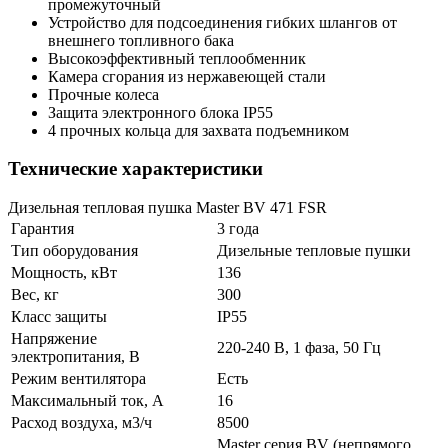
промежуточный
Устройство для подсоединения гибких шлангов от
внешнего топливного бака
Высокоэффективный теплообменник
Камера сгорания из нержавеющей стали
Прочные колеса
Защита электронного блока IP55
4 прочных кольца для захвата подъемником
Технические характеристики
Дизельная тепловая пушка Master BV 471 FSR
Гарантия
3 года
Тип оборудования
Дизельные тепловые пушки
Мощность, кВт
136
Вес, кг
300
Класс защиты
IP55
Напряжение
220-240 В, 1 фаза, 50 Гц
электропитания, В
Режим вентилятора
Есть
Максимальный ток, A
16
Расход воздуха, м3/ч
8500
Master серия BV (непрямого