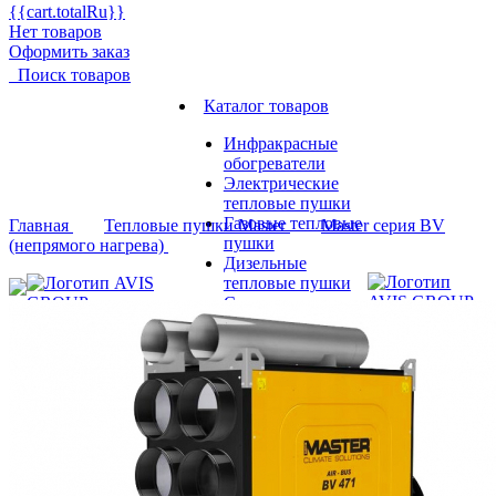
{{cart.totalRu}}
Нет товаров
Оформить заказ
Поиск товаров
Каталог товаров
Инфракрасные
обогреватели
Электрические
тепловые пушки
Газовые тепловые
Главная
Тепловые пушки Master
Master серия BV
пушки
(непрямого нагрева)
Дизельные
тепловые пушки
Стационарные
нагреватели
Жидкотопливные
горелки
Аксессуары и
автоматика
Производство
Документация
Контакты