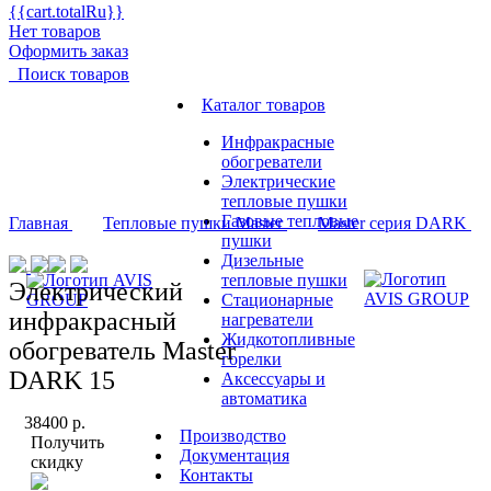
{{cart.totalRu}}
Нет товаров
Оформить заказ
Поиск товаров
Каталог товаров
Инфракрасные
обогреватели
Электрические
тепловые пушки
Газовые тепловые
Главная
Тепловые пушки Master
Master серия DARK
пушки
Дизельные
тепловые пушки
Электрический
Стационарные
инфракрасный
нагреватели
Жидкотопливные
обогреватель Master
горелки
DARK 15
Аксессуары и
автоматика
38400
р.
Производство
Получить
Документация
скидку
Контакты